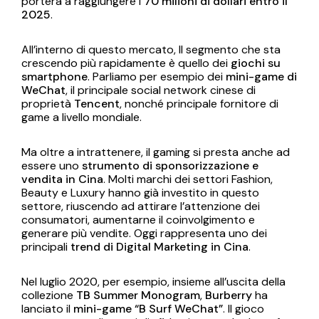
porterà a raggiungere i
70 milioni di dollari entro il
2025
.
All’interno di questo mercato, Il segmento che sta
crescendo più rapidamente è quello dei
giochi su
smartphone
. Parliamo per esempio dei
mini-game di
WeChat
, il principale social network cinese di
proprietà
Tencent
, nonché principale fornitore di
game a livello mondiale.
Ma oltre a intrattenere, il gaming si presta anche ad
essere uno
strumento di sponsorizzazione e
vendita in Cina
. Molti marchi dei settori Fashion,
Beauty e Luxury hanno già investito in questo
settore, riuscendo ad attirare l’attenzione dei
consumatori, aumentarne il coinvolgimento e
generare più vendite. Oggi rappresenta uno dei
principali
trend di Digital Marketing in Cina
.
Nel luglio 2020, per esempio, insieme all’uscita della
collezione
TB Summer Monogram
,
Burberry
ha
lanciato il
mini-game
“B Surf WeChat”
. Il gioco