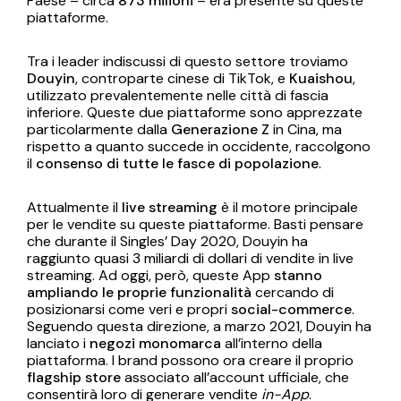
Paese – circa
873 milioni
– era presente su queste
piattaforme.
Tra i leader indiscussi di questo settore troviamo
Douyin
, controparte cinese di TikTok, e
Kuaishou
,
utilizzato prevalentemente nelle città di fascia
inferiore. Queste due piattaforme sono apprezzate
particolarmente dalla
Generazione Z
in Cina, ma
rispetto a quanto succede in occidente, raccolgono
il
consenso di tutte le fasce di popolazione
.
Attualmente il
live streaming
è il motore principale
per le vendite su queste piattaforme. Basti pensare
che durante il Singles’ Day 2020, Douyin ha
raggiunto quasi 3 miliardi di dollari di vendite in live
streaming. Ad oggi, però, queste App
stanno
ampliando le proprie funzionalità
cercando di
posizionarsi come veri e propri
social-commerce
.
Seguendo questa direzione, a marzo 2021, Douyin ha
lanciato i
negozi monomarca
all’interno della
piattaforma. I brand possono ora creare il proprio
flagship store
associato all’account ufficiale, che
consentirà loro di generare vendite
in-App
.