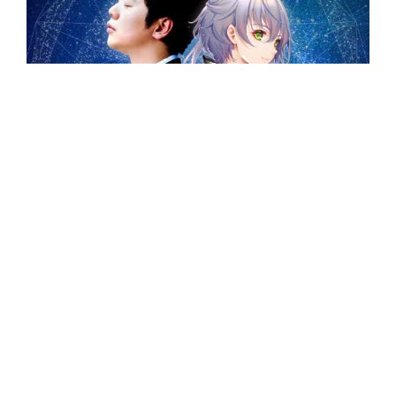
Volantino di presentazione del concerto di Lang Lang
e Luo Tianyi
L’importanza di cavalcare i
trend di Digital Marketing in
Cina
Il mercato cinese è in continua evoluzione ed
espansione e, insieme ad esso, lo è anche il
digital
,