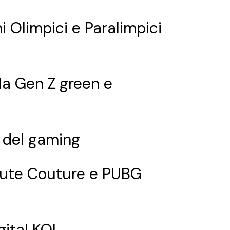
i Olimpici e Paralimpici
lla Gen Z green e
o del gaming
Haute Couture e PUBG
igital KOL