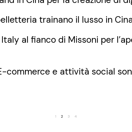
letteria trainano il lusso in Cin
 Italy al fianco di Missoni per l’
E-commerce e attività social son
1
2
3
4