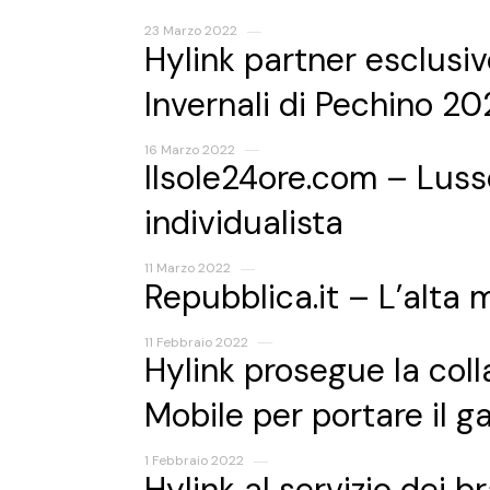
23 Marzo 2022
Hylink partner esclusiv
Invernali di Pechino 20
16 Marzo 2022
Ilsole24ore.com – Lusso
individualista
11 Marzo 2022
Repubblica.it – L’alta
11 Febbraio 2022
Hylink prosegue la col
Mobile per portare il 
1 Febbraio 2022
Hylink al servizio dei b