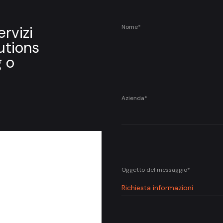
Nome*
ervizi
lutions
g o
Azienda*
Oggetto del messaggio*