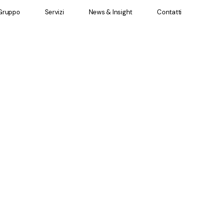
 Gruppo
Servizi
News & Insight
Contatti
 Gruppo
Servizi
News & Insight
Contatti