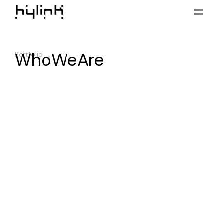
WhoWeAre
Portfolio