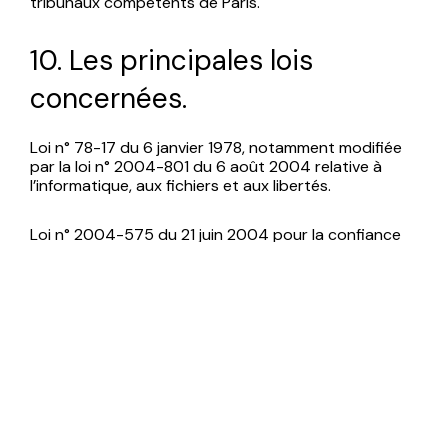
tribunaux compétents de Paris.
10. Les principales lois
concernées.
Loi n° 78-17 du 6 janvier 1978, notamment modifiée
par la loi n° 2004-801 du 6 août 2004 relative à
l’informatique, aux fichiers et aux libertés.
Loi n° 2004-575 du 21 juin 2004 pour la confiance
dans l’économie numérique.
11. Lexique.
Utilisateur : Internaute se connectant, utilisant le site
susnommé.
Informations personnelles : « les informations qui
permettent, sous quelque forme que ce soit,