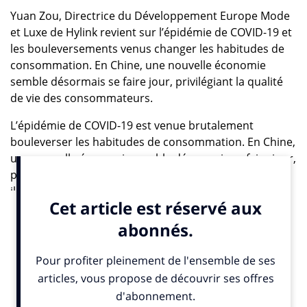
Yuan Zou, Directrice du Développement Europe Mode
et Luxe de Hylink revient sur l’épidémie de COVID-19 et
les bouleversements venus changer les habitudes de
consommation. En Chine, une nouvelle économie
semble désormais se faire jour, privilégiant la qualité
de vie des consommateurs.
L’épidémie de COVID-19 est venue brutalement
bouleverser les habitudes de consommation. En Chine,
une nouvelle économie semble désormais se faire jour,
privilégiant la qualité de vie des consommateurs. Mais
il faudra également compter avec les réflexes de
compensation qui accompagnent d’ores et déjà un dé-
confinement progressif. Dans un tel contexte,
comment les marques de luxe occidentales
parviendront-elles à s’adapter ? Sauront-elles profiter
du rebond annoncé ? À l’évidence, la clé du problème
est en partie entre les mains de la génération Z. Ces
jeunes, nés après 1997, représentent déjà 30 % des