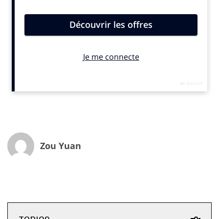
dépenses de consommation. Ils devraient générer en
Chine, d’ici 5 ans, plus de 55 % du chiffre d’affaires du
marché du luxe1. Rapide état des lieux et premiers
conseils à appliquer pour s’adapter à cette nouvelle
donne.
Un changement profond de la société
Pendant l’épidémie, la confiance des consommateurs
chinois s’est brutalement dégradée. Ainsi l’indice de
confiance qui s’établissait à 69,6 % en janvier a chuté
en février à 65,3 %, son niveau le plus bas depuis trois
ans (source IPSOS). Confinement oblige, les habitudes
Zou Yuan
de consommation ont été profondément modifiées : la
digitalisation touche désormais l’ensemble des
générations et non plus seulement les individus nés
après le début des années 80. En peu de temps, les
modes de vie ont radicalement changé, chacun se
montrant beaucoup plus attentif à sa santé. Ainsi,