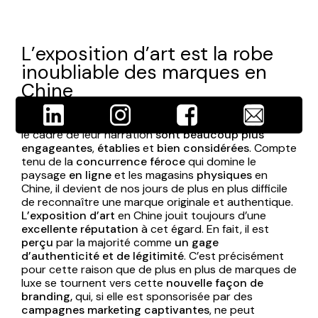
L’exposition d’art est la robe
inoubliable des marques en
Chine
En Chine, les
marques de luxe qui utilisent l’art
dans
le cadre de leur narration
sont beaucoup plus
engageantes
,
établies
et
bien considérées
. Compte
tenu de la
concurrence féroce
qui domine le
paysage
en ligne
et les magasins
physiques
en
Chine, il devient de nos jours de plus en plus difficile
de reconnaître une marque originale et authentique.
L’exposition d’art
en Chine jouit toujours d’une
excellente réputation
à cet égard. En fait, il est
perçu
par la majorité comme
un gage
d’authenticité et de légitimité
. C’est précisément
pour cette raison que de plus en plus de marques de
luxe se tournent vers cette
nouvelle façon de
branding,
qui, si elle est sponsorisée par des
campagnes marketing captivantes
, ne peut