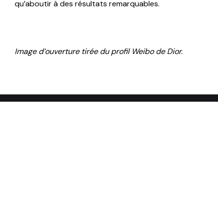
qu’aboutir à des résultats remarquables.
Image d’ouverture tirée du profil Weibo de Dior.
Nous contacter
Pour des détails pratiques,
une demande d'interview, une
candidature spontanée…
Bonjour Paris !
54, avenue Hoche