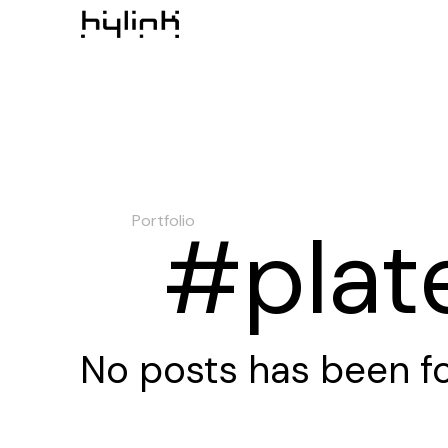
Portfolio
#plat
No posts has been f