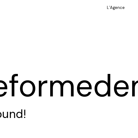
L’Agence
L’Agence
eformede
ound!