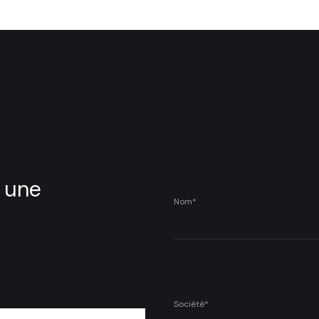
, une
Nom*
Société*