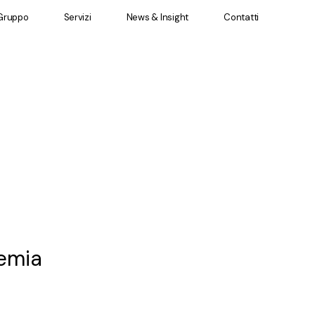
 Gruppo
Servizi
News & Insight
Contatti
 Gruppo
Servizi
News & Insight
Contatti
demia