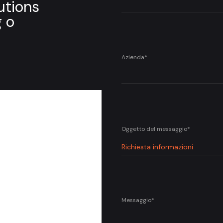
lutions
g o
Azienda*
Oggetto del messaggio*
Messaggio*