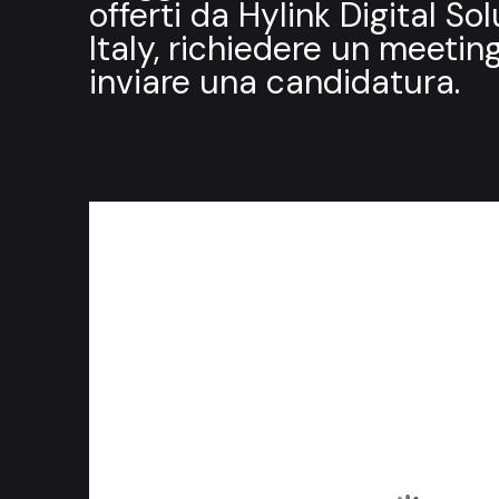
offerti da Hylink Digital So
Italy, richiedere un meetin
inviare una candidatura.
Ciao Milano!
Via Arcivescovo Calabiana, 6
20139 Milano
Italia
Bonjour Paris!
54, avenue Hoche