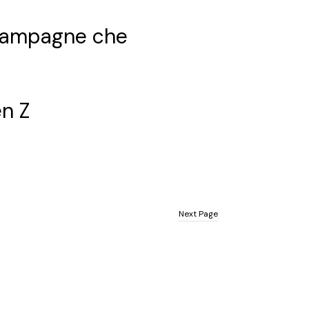
i campagne che
en Z
Next Page
Next Page