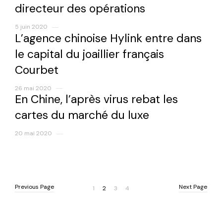
directeur des opérations
5 juin 2020
L’agence chinoise Hylink entre dans
le capital du joaillier français
Courbet
26 mai 2020
En Chine, l’après virus rebat les
cartes du marché du luxe
20 mai 2020
Previous Page
Next Page
Previous Page
Next Page
1
2
3
4